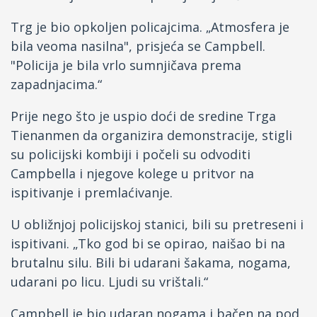
Trg je bio opkoljen policajcima. „Atmosfera je
bila veoma nasilna", prisjeća se Campbell.
"Policija je bila vrlo sumnjičava prema
zapadnjacima.“
Prije nego što je uspio doći de sredine Trga
Tienanmen da organizira demonstracije, stigli
su policijski kombiji i počeli su odvoditi
Campbella i njegove kolege u pritvor na
ispitivanje i premlaćivanje.
U obližnjoj policijskoj stanici, bili su pretreseni i
ispitivani. „Tko god bi se opirao, naišao bi na
brutalnu silu. Bili bi udarani šakama, nogama,
udarani po licu. Ljudi su vrištali.“
Campbell je bio udaran nogama i bačen na pod,