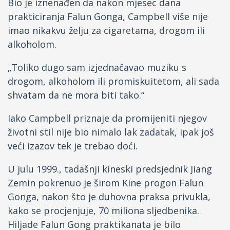
Bio je iznenađen da nakon mjesec dana
prakticiranja Falun Gonga, Campbell više nije
imao nikakvu želju za cigaretama, drogom ili
alkoholom.
„Toliko dugo sam izjednačavao muziku s
drogom, alkoholom ili promiskuitetom, ali sada
shvatam da ne mora biti tako.“
Iako Campbell priznaje da promijeniti njegov
životni stil nije bio nimalo lak zadatak, ipak još
veći izazov tek je trebao doći.
U julu 1999., tadašnji kineski predsjednik Jiang
Zemin pokrenuo je širom Kine progon Falun
Gonga, nakon što je duhovna praksa privukla,
kako se procjenjuje, 70 miliona sljedbenika.
Hiljade Falun Gong praktikanata je bilo