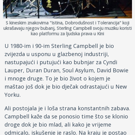
Kontakt
S kineskim znakovima "Istina, Dobrodušnost i Tolerancija" koji
Facebook
ukrašavaju njegov bubanj, Sterling Campbell svoju muziku koristi
kao platformu za ljudska prava u Kini
Drugi jezici
U 1980-im i 90-im Sterling Campbell je bio
zvijezda u usponu u glazbenoj industriji,
nastupajući i putujući kao bubnjar za Cyndi
Lauper, Duran Duran, Soul Asylum, David Bowie
i mnoge druge. To je bio život o kojem je
maštao još dok je bio dječak odrastajući u New
Yorku.
Ali postojala je i loša strana konstantnih zabava.
Campbell kaže da se ponosio time što se klonio
droge dok je bio mlad, ali kako je vrijeme
odmicalo, iskušenje je raslo. Na kraju je postao