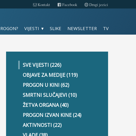
Kontakt
Facebook
Drugi jezici
Slike
PROGON?
VIJESTI
SLIKE
NEWSLETTER
TV
TV
Kontakt
SVE VIJESTI (226)
Facebook
OBJAVE ZA MEDIJE (119)
PROGON U KINI (62)
Drugi jezici
SMRTNI SLUČAJEVI (10)
ŽETVA ORGANA (40)
PROGON IZVAN KINE (24)
AKTIVNOSTI (22)
VLADE (38)