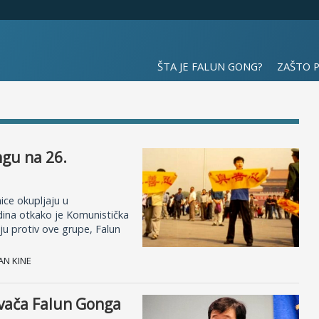
ŠTA JE FALUN GONG?
ZAŠTO 
ngu na 26.
ice okupljaju u
odina otkako je Komunistička
iju protiv ove grupe, Falun
AN KINE
ivača Falun Gonga