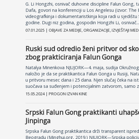
G. Li Hongzhi, osnivač duhovne discipline Falun Gong, 
Dafa, govori na konferenciji u Los Angelesu (izvor: Th
videografkinja i dokumentaristkinja koja radi u sjedišt
godine. Dugi niz godina, gospodin Hongzhi Li, osnivač..
07.01.2025 | OBJAVE ZA MEDIJE, ORGANIZACIJE, IZVJEŠTAJI ME
Ruski sud odredio ženi pritvor od sk
zbog prakticiranja Falun Gonga
Natalya Minenkova NJUJORK—4. maja, sudija Okružnog 
naložio je da se praktikantica Falun Gonga u Rusiji, Nat
u pritvoru mesec dana i 25 dana. Njen slučaj čeka na is
suočava sa suđenjem i potencijalnim zatvorom, samo z
15.05.2024 | PROGON IZVAN KINE
Srpski Falun Gong praktikanti uhapše
Jinpinga
Srpska Falun Gong praktikantica drži transparent ispr
Beogradu (Minghui.org, 2019.) NJUJORK—Srpska policija