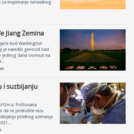
a za inspiriranje nenasilnog
đe Jiang Zemina
vijeće kod Washington
ji je naredio genocid nad
se jednog dana osvrnuti na
...
NA
 i suzbijanju
 DAFOH-a: Poštovana
da se pridružite nizu
bijanju prisilnog uzimanja
21....
A