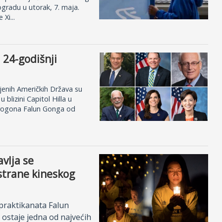
ogradu u utorak, 7. maja.
Xi...
24-godišnji
injenih Američkih Država su
 blizini Capitol Hilla u
 progona Falun Gonga od
avlja se
strane kineskog
praktikanata Falun
 ostaje jedna od najvećih