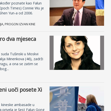
također poznate kao Falun
e Epoch Times) Connie Wu je
u Shen Yun-a od 2006.
.
DIJA, PROGON IZVAN KINE
oro dva mjeseca
suda Tušinski u Moskvi
alija Minenkova (46), zadrži
tragu, a ona se zatim se
bog...
ni uoči posete Xi
ed kineske ambasade u
 privela je šest Falun Gong