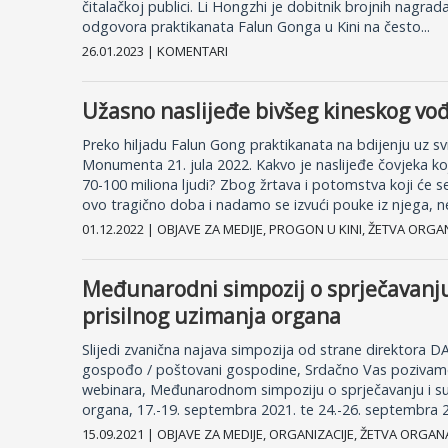
čitalačkoj publici. Li Hongzhi je dobitnik brojnih nagrad
odgovora praktikanata Falun Gonga u Kini na često...
26.01.2023 | KOMENTARI
Užasno naslijeđe bivšeg kineskog vo
Preko hiljadu Falun Gong praktikanata na bdijenju uz s
Monumenta 21. jula 2022. Kakvo je naslijeđe čovjeka ko
70-100 miliona ljudi? Zbog žrtava i potomstva koji će 
ovo tragično doba i nadamo se izvući pouke iz njega, ne
01.12.2022 | OBJAVE ZA MEDIJE, PROGON U KINI, ŽETVA ORGA
Međunarodni simpozij o sprječavanju
prisilnog uzimanja organa
Slijedi zvanična najava simpozija od strane direktora
gospođo / poštovani gospodine, Srdačno Vas pozivamo 
webinara, Međunarodnom simpoziju o sprječavanju i suz
organa, 17.-19. septembra 2021. te 24.-26. septembra 20
15.09.2021 | OBJAVE ZA MEDIJE, ORGANIZACIJE, ŽETVA ORGAN