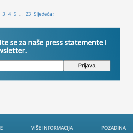
3
4
5
…
23
Sljedećа ›
ite se za naše press statemente i
sletter.
E
VIŠE INFORMACIJA
POZADINA