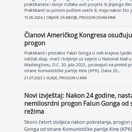
praktikanata i dvoje rođaka uoči posjete Xi Jinpinga Be
Praktikanti su potom pušteni uveče 8. maja nakon što je 
15.05.2024 | OBJAVE ZA MEDIJE, PROGON IZVAN KINE
Članovi Američkog Kongresa osuđuju 
progon
Praktikanti i pristalice Falun Gonga iz svih krajeva Sjed
održali skup, marš i bdjenje uz svijeće u National Mall-u u
Washingtonu, D.C. 20. jula 2023., pozivajući na prekid
strane Komunističke partije Kine (KPK). Dana 20....
21.07.2023 | VLADE, PROGON U KINI
Novi izvještaj: Nakon 24 godine, nast
nemilosrdni progon Falun Gonga od 
režima
Skoro četvrt stoljeća nakon pokretanja, progon 
Gonga od strane Komunističke partije Kine (KPK)