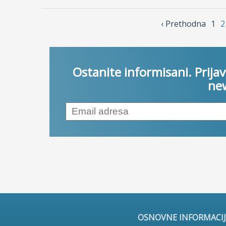
‹ Prethodnа
1
2
Ostanite informisani. Prijav
new
OSNOVNE INFORMACIJ