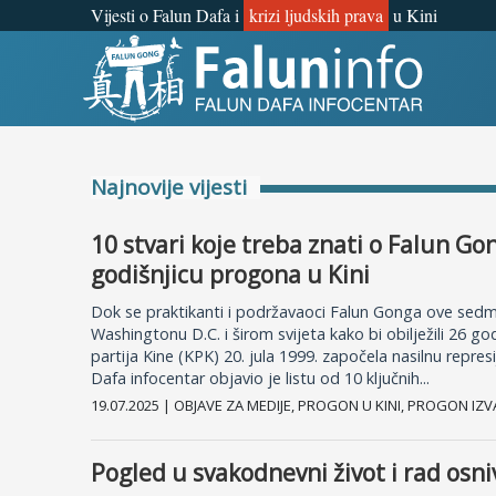
Vijesti o Falun Dafa i
krizi ljudskih prava
u Kini
Šta je Falun Gong?
Zašto progon?
Najnovije vijesti
Objave za medije
10 stvari koje treba znati o Falun Go
Lična iskustva
godišnjicu progona u Kini
Dok se praktikanti i podržavaoci Falun Gonga ove sedm
Najnovije vijesti
Washingtonu D.C. i širom svijeta kako bi obilježili 26 g
partija Kine (KPK) 20. jula 1999. započela nasilnu repres
Newsletter
Dafa infocentar objavio je listu od 10 ključnih...
19.07.2025 | OBJAVE ZA MEDIJE, PROGON U KINI, PROGON IZV
Pogled u svakodnevni život i rad osn