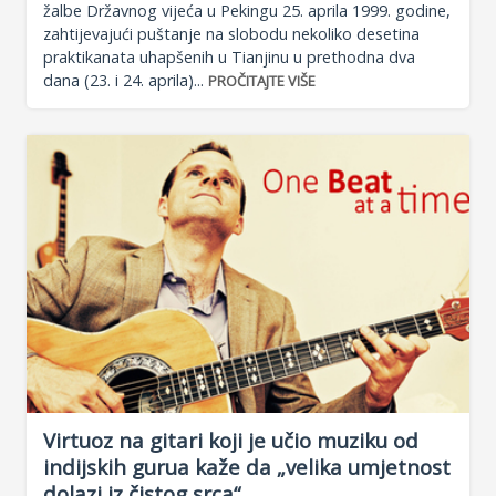
žalbe Državnog vijeća u Pekingu 25. aprila 1999. godine,
zahtijevajući puštanje na slobodu nekoliko desetina
praktikanata uhapšenih u Tianjinu u prethodna dva
dana (23. i 24. aprila)...
PROČITAJTE VIŠE
Virtuoz na gitari koji je učio muziku od
indijskih gurua kaže da „velika umjetnost
dolazi iz čistog srca“