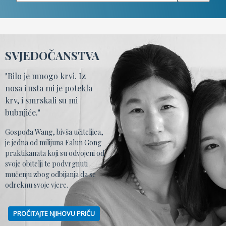
SVJEDOČANSTVA
"Bilo je mnogo krvi. Iz
nosa i usta mi je potekla
krv, i smrskali su mi
bubnjiće."
Gospođa Wang, bivša učiteljica,
je jedna od milijuna Falun Gong
praktikanata koji su odvojeni od
svoje obitelji te podvrgnuti
mučenju zbog odbijanja da se
odreknu svoje vjere.
PROČITAJTE NJIHOVU PRIČU