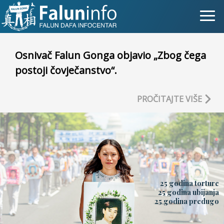
Šta je Falun Gong?
Osnivač Falun Gonga objavio „Zbog čega
postoji čovječanstvo“.
Zašto progon?
Objave za medije
PROČITAJTE VIŠE
Lična iskustva
Najnovije vijesti
Newsletter
25 godina torture
Slike
25 godina ubijanja
25 godina predugo
TV