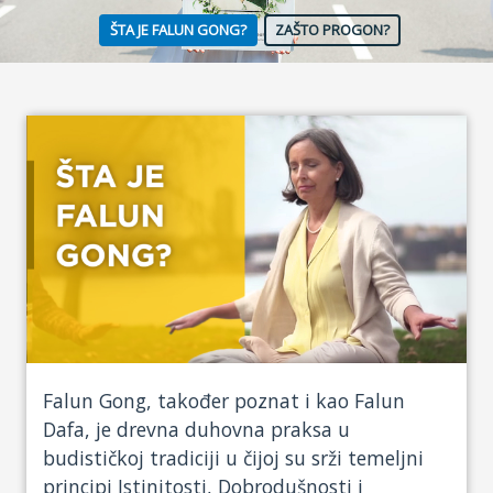
ŠTA JE FALUN GONG?
ZAŠTO PROGON?
Kontakt
Facebook
Drugi jezici
Falun Gong, također poznat i kao Falun
Dafa, je drevna duhovna praksa u
budističkoj tradiciji u čijoj su srži temeljni
principi Istinitosti, Dobrodušnosti i