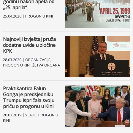
godinu nakon apela od
„25. aprila“
25.04.2020 | PROGON U KINI
Najnoviji izvještaj pruža
dodatne uvide u zločine
KPK
28.03.2020 | ORGANIZACIJE,
PROGON U KINI, ŽETVA ORGANA
Praktikantica Falun
Gonga je predsjedniku
Trumpu ispričala svoju
priču o progonu u Kini
20.07.2019 | VLADE, PROGON U
KINI