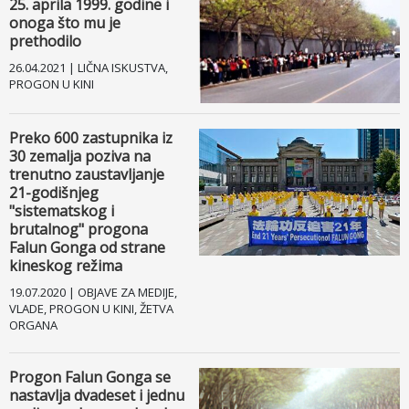
25. aprila 1999. godine i
onoga što mu je
prethodilo
26.04.2021 | LIČNA ISKUSTVA,
PROGON U KINI
Preko 600 zastupnika iz
30 zemalja poziva na
trenutno zaustavljanje
21-godišnjeg
"sistematskog i
brutalnog" progona
Falun Gonga od strane
kineskog režima
19.07.2020 | OBJAVE ZA MEDIJE,
VLADE, PROGON U KINI, ŽETVA
ORGANA
Progon Falun Gonga se
nastavlja dvadeset i jednu