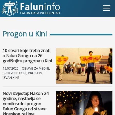
Šta je Falun Gong?
Progon u Kini
Zašto progon?
Objave za medije
10 stvari koje treba znati
o Falun Gongu na 26.
Lična iskustva
godišnjicu progona u Kini
19.07.2025 | OBJAVE ZA MEDIJE,
Najnovije vijesti
PROGON U KINI, PROGON
IZVAN KINE
Newsletter
Novi izvještaj: Nakon 24
godine, nastavlja se
Slike
nemilosrdni progon
Falun Gonga od strane
TV
kineskog režima