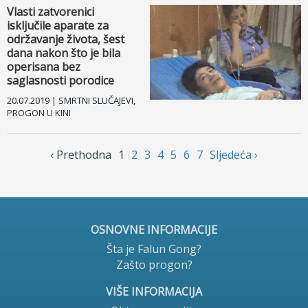
Vlasti zatvorenici
isključile aparate za
održavanje života, šest
dana nakon što je bila
operisana bez
saglasnosti porodice
20.07.2019 | SMRTNI SLUČAJEVI,
PROGON U KINI
‹ Prethodnа
1
2
3
4
5
6
7
Sljedećа ›
OSNOVNE INFORMACIJE
Šta je Falun Gong?
Zašto progon?
VIŠE INFORMACIJA