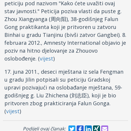
peticiju pod nazivom "Kako ćete uvažiti ovaj
stav javnosti." Peticija poziva vlasti da puste g.
Zhou Xiangyanga (周向阳), 38-godišnjeg Falun
Gong praktikanta koji je pritvoren u zatvoru
Binhai u gradu Tianjinu (bivši zatvor Gangbei). 8.
februara 2012., Amnesty International objavio je
poziv na hitno djelovanje za Zhouovo
oslobođenje. (
vijest
)
17. juna 2011., deseci mještana iz sela Fengman
u gradu Jilin potpisali su peticiju Gradskoj
upravi pozivajući na oslobađanje mještana, 59-
godišnjeg g. Liu Zhichena (刘志臣), koji je bio
pritvoren zbog prakticiranja Falun Gonga.
(
vijest
)
Podijeli ovaj članak: