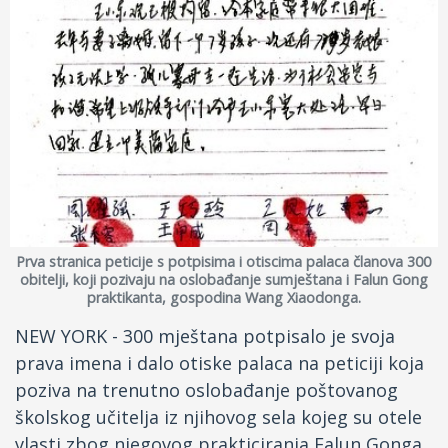
Kontakt
Facebook
Drugi jezici
Prva stranica peticije s potpisima i otiscima palaca članova 300
obitelji, koji pozivaju na oslobađanje sumještana i Falun Gong
praktikanta, gospodina Wang Xiaodonga.
NEW YORK - 300 mještana potpisalo je svoja
prava imena i dalo otiske palaca na peticiji koja
poziva na trenutno oslobađanje poštovanog
školskog učitelja iz njihovog sela kojeg su otele
vlasti zbog njegovog prakticiranja Falun Gonga.