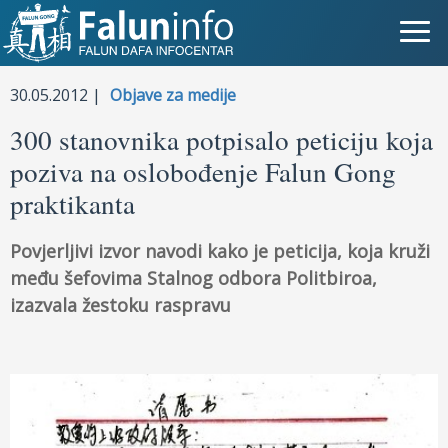
Šta je Falun Gong?
30.05.2012 |
Objave za medije
300 stanovnika potpisalo peticiju koja
Zašto progon?
poziva na oslobođenje Falun Gong
Objave za medije
praktikanta
Lična iskustva
Povjerljivi izvor navodi kako je peticija, koja kruži
među šefovima Stalnog odbora Politbiroa,
Najnovije vijesti
izazvala žestoku raspravu
Newsletter
Slike
TV