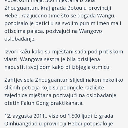
Početkom maja, 300 mještana iz sela
Zhouguantun, kraj grada Botou u provinciji
Hebei, razljućeno time što se događa Wangu,
potpisalo je peticiju sa svojim punim imenima i
otiscima palaca, pozivajući na Wangovo
oslobađanje.
Izvori kažu kako su mještani sada pod pritiskom
vlasti. Wangova sestra je bila prisiljena
napustiti svoj dom kako bi izbjegla otmicu.
Zahtjev sela Zhouguantun slijedi nakon nekoliko
sličnih peticija koje su podnijele različite
zajednice mještana pozivajući na oslobađanje
otetih Falun Gong praktikanata.
12. avgusta 2011., više od 1.500 ljudi iz grada
Qinhuangdao u provinciji Hebei potpisalo je