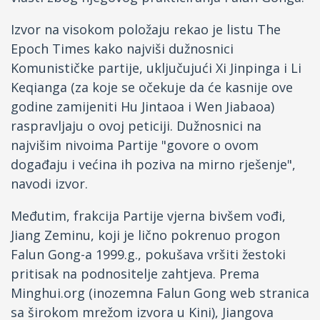
Izvor na visokom položaju rekao je listu The
Epoch Times kako najviši dužnosnici
Komunističke partije, uključujući Xi Jinpinga i Li
Keqianga (za koje se očekuje da će kasnije ove
godine zamijeniti Hu Jintaoa i Wen Jiabaoa)
raspravljaju o ovoj peticiji. Dužnosnici na
najvišim nivoima Partije "govore o ovom
događaju i većina ih poziva na mirno rješenje",
navodi izvor.
Međutim, frakcija Partije vjerna bivšem vođi,
Jiang Zeminu, koji je lično pokrenuo progon
Falun Gong-a 1999.g., pokušava vršiti žestoki
pritisak na podnositelje zahtjeva. Prema
Minghui.org (inozemna Falun Gong web stranica
sa širokom mrežom izvora u Kini), Jiangova