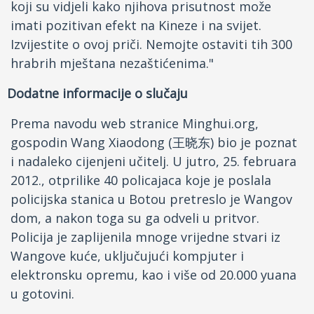
koji su vidjeli kako njihova prisutnost može
imati pozitivan efekt na Kineze i na svijet.
Izvijestite o ovoj priči. Nemojte ostaviti tih 300
hrabrih mještana nezaštićenima."
Dodatne informacije o slučaju
Prema navodu web stranice Minghui.org,
gospodin Wang Xiaodong (王晓东) bio je poznat
i nadaleko cijenjeni učitelj. U jutro, 25. februara
2012., otprilike 40 policajaca koje je poslala
policijska stanica u Botou pretreslo je Wangov
dom, a nakon toga su ga odveli u pritvor.
Policija je zaplijenila mnoge vrijedne stvari iz
Wangove kuće, uključujući kompjuter i
elektronsku opremu, kao i više od 20.000 yuana
u gotovini.